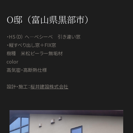
O邸（富山県黒部市）
・HS（D） へ―べシーべ 引き違い窓
・縦すべり出し窓＋FIX窓
樹種 米松ピーラー無垢材
color
高気密・高断熱仕様
設計・施工：
桜井建設株式会社