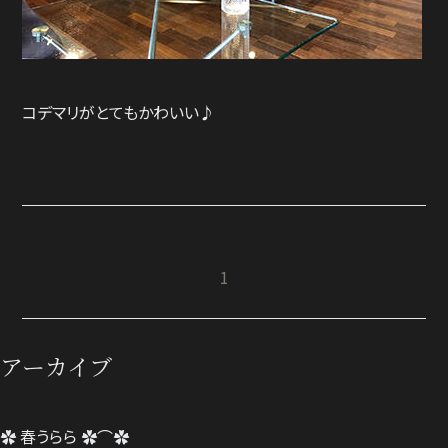
コデマリがとてもかわいい♪
1
アーカイブ
✿ 春うらら ✿⌒✿